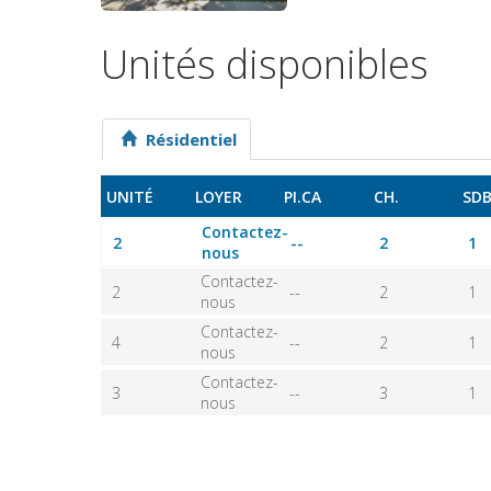
Unités disponibles
Résidentiel
UNITÉ
LOYER
PI.CA
CH.
SD
Contactez-
2
--
2
1
nous
Contactez-
2
--
2
1
nous
Contactez-
4
--
2
1
nous
Contactez-
3
--
3
1
nous