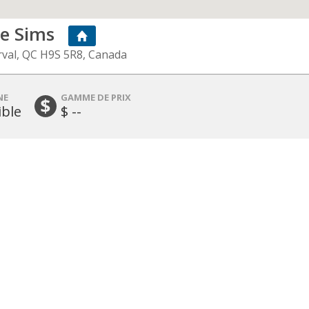
ce Sims
rval, QC H9S 5R8, Canada
NE
GAMME DE PRIX
ble
$ --